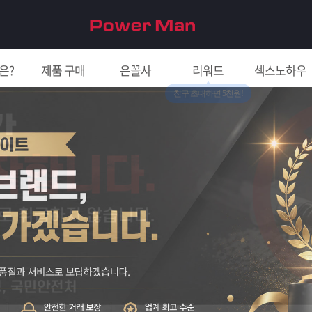
은?
제품 구매
은꼴사
리워드
섹스노하우
친구 초대하면 5천원!