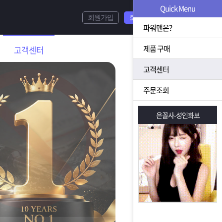
Quick Menu
회원가입
로그인
파워맨은?
제품 구매
고객센터
고객센터
주문조회
은꼴사-성인화보
은꼴사-성인화보