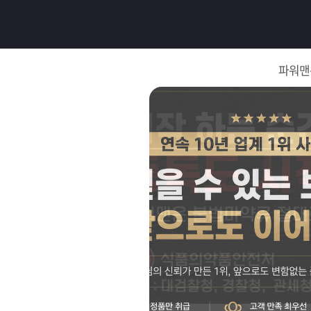
로
그
파워맨
인
로
그
인
이
회
필
원
가
요
입
Q&A
합
파
니
워
제
다.
맨
품
은