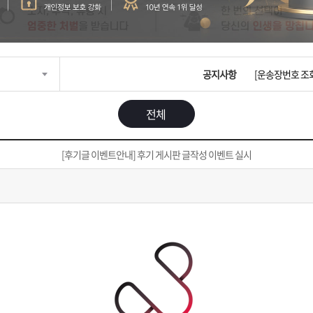
입금확인이 안되
[2026구정 연휴
공지사항
[운송장번호 조
[ios앱 오픈]
전체
[무인택배함 이용
[후기글 이벤트안내] 후기 게시판 글작성 이벤트 실시
입금확인이 안되
[2026구정 연휴