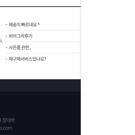
배송이 빠르네요 ^
비아그라후기
.
사은품 관련..
재구매서비스있나요?
 장대박
o.com