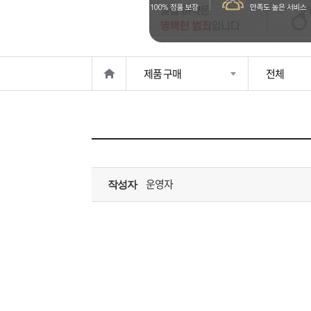
은?
구
꼴
섹
매
사
스
고
제품 구매
전체
노
객
마
하
센
이
주
우
터
페
문
운영자
작성자
이
조
지
회