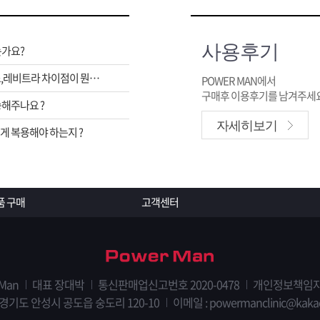
사용후기
는가요?
비아그라,시알리스,레비트라 차이점이 뭔가요 ?
POWER MAN에서
구매후 이용후기를 남겨주세요
해주나요 ?
자세히보기
 복용해야 하는지 ?
품 구매
고객센터
 Man
대표 장대박
통신판매업신고번호 2020-0478
개인정보책임자
 경기도 안성시 공도읍 숭도리 120-10
이메일 : powermanclinic@kaka