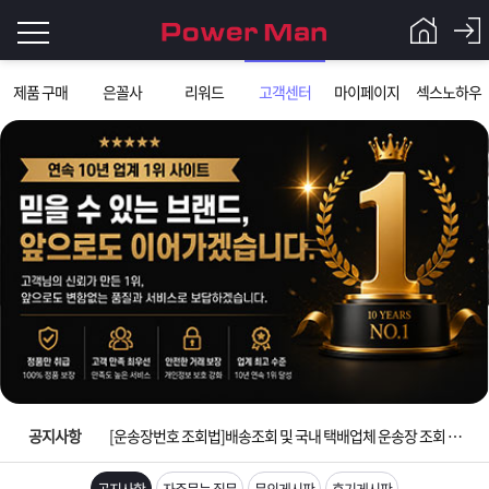
로
제품 구매
은꼴사
리워드
고객센터
마이페이지
섹스노하우
그
로
그
인
인
회
이
원
가
필
입
Q&A
요
파
입금확인이 안되는 상황을 대비해 꼭 입금후 고객센터 연락바랍니다.
합
워
제
[2026구정 연휴]설 연휴 배송 및 휴무 안내
니
맨
품
은
다.
공지사항
[운송장번호 조회법]배송조회 및 국내 택배업체 운송장 조회 하는법
[ios앱 오픈]아이폰 고객 앱설치 가능합니다.
공지사항
자주묻는 질문
문의게시판
후기게시판