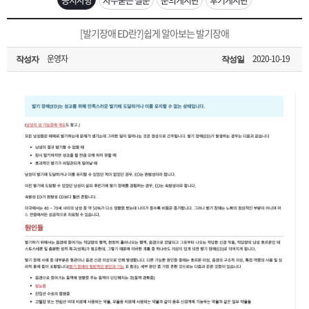
은?
구
꼴
섹
[무인택배함 이용 안내] 집 밖에 주소로 택배 받기
[발기장애 ED란?]쉽게 알아보는 발기장애
매
사
스
고
운영자
2020-10-19
작성자
작성일
입금확인이 안되는 상황을 대비해 꼭 입금후 고객센터 연락바랍니다.
노
객
마
[2026구정 연휴]설 연휴 배송 및 휴무 안내
하
센
이
주
우
터
페
문
이
조
지
회