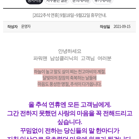
은?
구
꼴
섹
[무인택배함 이용 안내] 집 밖에 주소로 택배 받기
[2022추석 연휴] 9월18일~9월22일 휴무안내.
매
사
스
고
운영자
2021-09-15
작성자
작성일
입금확인이 안되는 상황을 대비해 꼭 입금후 고객센터 연락바랍니다.
노
객
마
[2026구정 연휴]설 연휴 배송 및 휴무 안내
하
센
이
주
안녕하세요
파워맨 남성클리닉의 고객님 여러분
우
터
페
문
하늘이 높고 말도 살이 찌는 천고마비의 계절.
달빛마저 잠잠히 축복하는 날들에
마음도 풍성한 명절, 추석이 다가옵니다.
이
조
지
회
올 추석 연휴엔 모든 고객님에게.
그간 전하지 못했던 사랑의 마음을 꼭 전해드리고
싶습니다.
꾸밈없이 전하는 당신들의 말 한마디가