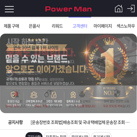
로
제품 구매
은꼴사
리워드
고객센터
마이페이지
섹스노하우
그
로
그
인
인
회
이
원
가
필
입
Q&A
요
파
입금확인이 안되는 상황을 대비해 꼭 입금후 고객센터 연락바랍니다.
합
워
제
[2026구정 연휴]설 연휴 배송 및 휴무 안내
니
맨
품
은
다.
공지사항
[운송장번호 조회법]배송조회 및 국내 택배업체 운송장 조회 하는법
[ios앱 오픈]아이폰 고객 앱설치 가능합니다.
공지사항
자주묻는 질문
문의게시판
후기게시판