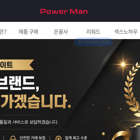
은?
제품 구매
은꼴사
리워드
섹스노하우
친구 초대하면 5천원!