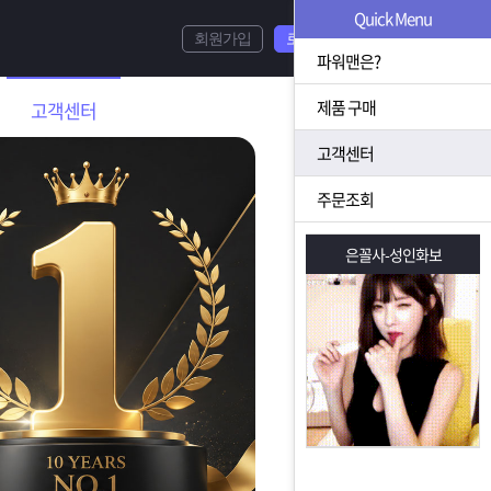
Quick Menu
회원가입
로그인
파워맨은?
제품 구매
고객센터
고객센터
주문조회
은꼴사-성인화보
은꼴사-성인화보