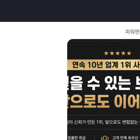
로
그
파워맨
인
로
그
인
이
회
필
원
가
요
입
Q&A
합
파
니
워
제
다.
맨
품
은