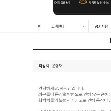
은?
구
꼴
섹
매
사
스
고
고객센터
공지사항
노
객
마
하
센
이
주
우
터
페
문
운영자
작성자
이
조
지
회
안녕하세요, 파워맨입니다.
최근들어 통장협박범으로 인해 많은 손해와
협박범들의 불법사기신고로 인해 통장이 잠기