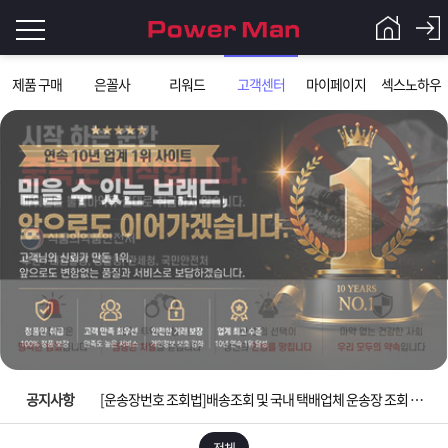
로
제품 구매
은꼴사
리워드
고객센터
마이페이지
섹스노하우
그
로
그
인
인
회
이
원
가
필
입
Q&A
요
파
입금확인이 안되는 상황을 대비해 꼭 입금후 고객센터 연락바랍니다.
합
워
제
[2026구정 연휴]설 연휴 배송 및 휴무 안내
니
맨
품
은
다.
공지사항
[운송장번호 조회법]배송조회 및 국내 택배업체 운송장 조회 하는법
[ios앱 오픈]아이폰 고객 앱설치 가능합니다.
전체