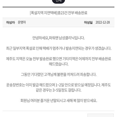
은?
구
꼴
섹
[무인택배함 이용 안내] 집 밖에 주소로 택배 받기
[폭설지역 지연택배]총23건 전부 배송완료
매
사
스
고
운영자
2022-12-28
작성자
작성일
입금확인이 안되는 상황을 대비해 꼭 입금후 고객센터 연락바랍니다.
노
객
마
[2026구정 연휴]설 연휴 배송 및 휴무 안내
안녕하세요,파워맨 남성클리닉입니다.
하
센
이
주
최근 일부지역 폭설로 인해 택배가 멈추거나 발송지연되는 경우가 생겼습니다.
우
터
페
문
제주도 지역은 오늘 전부 발송완료 했으면 기타지역은 어제까지 전부 배송완료
해드렸습니다.
이
조
그동안 기다렸던 고객님께 불편을 끼쳐드려 죄송합니다.
운송장번호는 이미 발급 해드렸으며 1~2일 안으로 받으실 예정입니다. 제주도
지
회
같은 경우는 3~5일정도 걸립니다.
회원님 여러분 즐거운 년말되시고 새해 복 많이 받으세요.