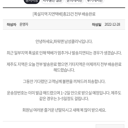
은?
구
꼴
섹
[무인택배함 이용 안내] 집 밖에 주소로 택배 받기
[폭설지역 지연택배]총23건 전부 배송완료
매
사
스
고
운영자
2022-12-28
작성자
작성일
입금확인이 안되는 상황을 대비해 꼭 입금후 고객센터 연락바랍니다.
노
객
마
[2026구정 연휴]설 연휴 배송 및 휴무 안내
안녕하세요,파워맨 남성클리닉입니다.
하
센
이
주
최근 일부지역 폭설로 인해 택배가 멈추거나 발송지연되는 경우가 생겼습니다.
우
터
페
문
제주도 지역은 오늘 전부 발송완료 했으면 기타지역은 어제까지 전부 배송완료
해드렸습니다.
이
조
그동안 기다렸던 고객님께 불편을 끼쳐드려 죄송합니다.
운송장번호는 이미 발급 해드렸으며 1~2일 안으로 받으실 예정입니다. 제주도
지
회
같은 경우는 3~5일정도 걸립니다.
회원님 여러분 즐거운 년말되시고 새해 복 많이 받으세요.