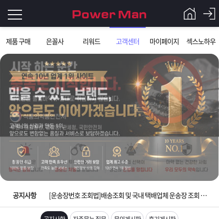
로
제품 구매
은꼴사
리워드
고객센터
마이페이지
섹스노하우
그
로
그
인
인
회
이
원
가
필
입
Q&A
요
파
입금확인이 안되는 상황을 대비해 꼭 입금후 고객센터 연락바랍니다.
합
워
제
[2026구정 연휴]설 연휴 배송 및 휴무 안내
니
맨
품
은
다.
공지사항
[운송장번호 조회법]배송조회 및 국내 택배업체 운송장 조회 하는법
[ios앱 오픈]아이폰 고객 앱설치 가능합니다.
공지사항
자주묻는 질문
문의게시판
후기게시판