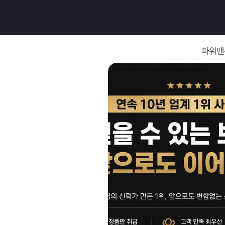
로
그
파워맨
인
로
그
인
이
회
필
원
가
요
입
Q&A
합
파
니
워
제
다.
맨
품
은