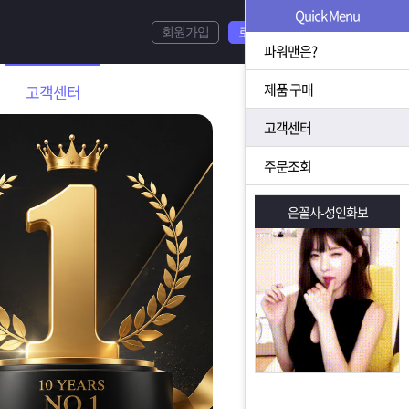
Quick Menu
회원가입
로그인
파워맨은?
제품 구매
고객센터
고객센터
주문조회
은꼴사-성인화보
은꼴사-성인화보