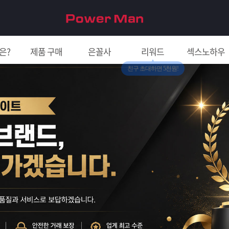
은?
제품 구매
은꼴사
리워드
섹스노하우
친구 초대하면 5천원!