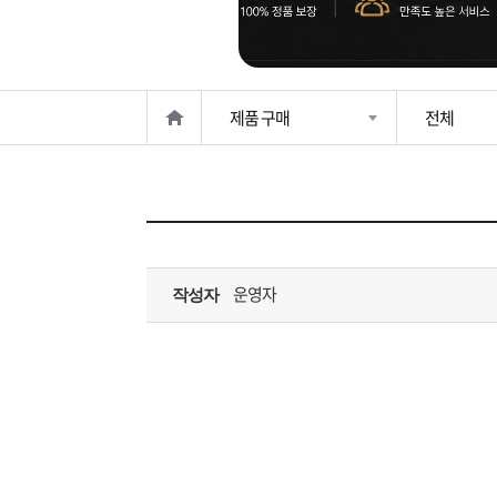
은?
구
꼴
섹
매
사
스
고
제품 구매
전체
노
객
마
하
센
이
주
우
터
페
문
운영자
작성자
이
조
지
회