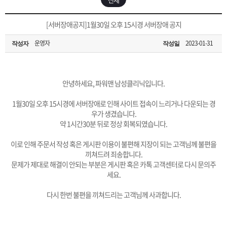
은?
구
꼴
섹
[무인택배함 이용 안내] 집 밖에 주소로 택배 받기
[서버장애공지]1월30일 오후 15시경 서버장애 공지
매
사
스
고
운영자
2023-01-31
작성자
작성일
입금확인이 안되는 상황을 대비해 꼭 입금후 고객센터 연락바랍니다.
노
객
마
[2026구정 연휴]설 연휴 배송 및 휴무 안내
하
센
이
주
안녕하세요, 파워맨 남성클리닉입니다.
1월30일 오후 15시경에 서버장애로 인해 사이트 접속이 느리거나 다운되는 경
우
터
페
문
우가 생겼습니다.
약 1시간30분 뒤로 정상 회복되였습니다.
이
조
이로 인해 주문서 작성 혹은 게시판 이용이 불편해 지장이 되는 고객님께 불편을
끼쳐드려 죄송합니다.
문제가 제대로 해결이 안되는 부분은 게시판 혹은 카톡 고객센터로 다시 문의주
지
회
세요.
다시 한번 불편을 끼쳐드리는 고객님께 사과합니다.