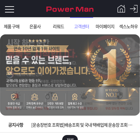
로
제품 구매
은꼴사
리워드
고객센터
마이페이지
섹스노하우
그
로
그
인
인
회
이
원
가
필
입
Q&A
요
파
입금확인이 안되는 상황을 대비해 꼭 입금후 고객센터 연락바랍니다.
합
워
제
[2026구정 연휴]설 연휴 배송 및 휴무 안내
니
맨
품
은
다.
공지사항
[운송장번호 조회법]배송조회 및 국내 택배업체 운송장 조회 하는법
[ios앱 오픈]아이폰 고객 앱설치 가능합니다.
전체