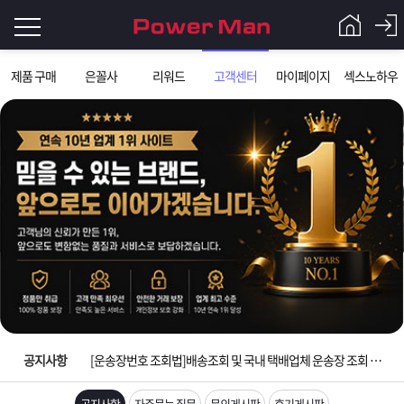
로
제품 구매
은꼴사
리워드
고객센터
마이페이지
섹스노하우
그
로
그
인
인
회
이
원
가
필
입
Q&A
요
파
입금확인이 안되는 상황을 대비해 꼭 입금후 고객센터 연락바랍니다.
합
워
제
[2026구정 연휴]설 연휴 배송 및 휴무 안내
니
맨
품
은
다.
공지사항
[운송장번호 조회법]배송조회 및 국내 택배업체 운송장 조회 하는법
[ios앱 오픈]아이폰 고객 앱설치 가능합니다.
공지사항
자주묻는 질문
문의게시판
후기게시판