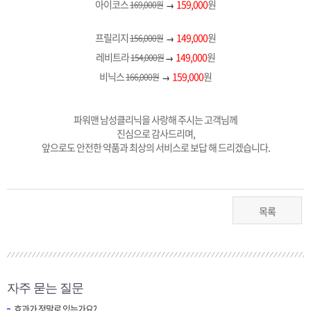
아이코스
159,000
원
169,000원
→
프릴리지
149,000
원
156,000원
→
레비트라
149,000
원
154,000원
→
비닉스
159,000
원
166,000원
→
파워맨 남성클리닉을 사랑해 주시는 고객님께
진심으로 감사드리며,
앞으로도 안전한 약품과 최상의 서비스로 보답 해 드리겠습니다.
목록
자주 묻는 질문
효과가 정말로 있는가요?