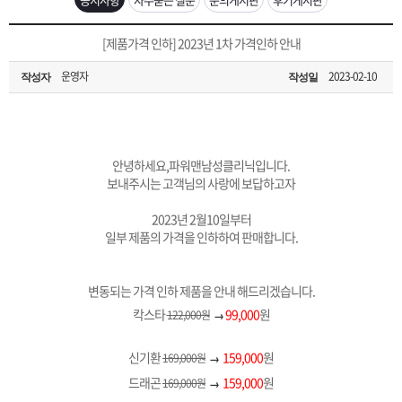
은?
구
꼴
섹
[무인택배함 이용 안내] 집 밖에 주소로 택배 받기
[제품가격 인하] 2023년 1차 가격인하 안내
매
사
스
고
운영자
2023-02-10
작성자
작성일
입금확인이 안되는 상황을 대비해 꼭 입금후 고객센터 연락바랍니다.
노
객
마
[2026구정 연휴]설 연휴 배송 및 휴무 안내
하
센
이
주
안녕하세요,파워맨남성클리닉입니다.
보내주시는 고객님의 사랑에 보답하고자
우
터
페
문
2023년 2월10일부터
일부 제품의 가격을 인하하여 판매합니다.
이
조
변동되는 가격 인하 제품을 안내 해드리겠습니다.
지
회
칵스타
99,000
원
122,000원
→
신기환
159,000
원
169,000원
→
드래곤
159,000
원
169,000원
→