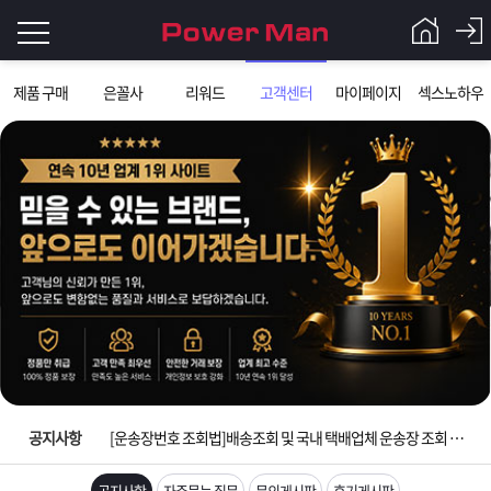
로
제품 구매
은꼴사
리워드
고객센터
마이페이지
섹스노하우
그
로
그
인
인
회
이
원
가
필
입
Q&A
요
파
입금확인이 안되는 상황을 대비해 꼭 입금후 고객센터 연락바랍니다.
합
워
제
[2026구정 연휴]설 연휴 배송 및 휴무 안내
니
맨
품
은
다.
공지사항
[운송장번호 조회법]배송조회 및 국내 택배업체 운송장 조회 하는법
[ios앱 오픈]아이폰 고객 앱설치 가능합니다.
공지사항
자주묻는 질문
문의게시판
후기게시판