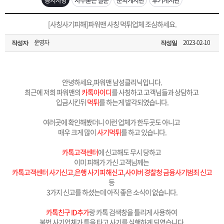
은?
구
꼴
섹
[무인택배함 이용 안내] 집 밖에 주소로 택배 받기
[사칭사기피해]파워맨 사칭 먹튀업체 조심하세요.
매
사
스
고
운영자
2023-02-10
작성자
작성일
입금확인이 안되는 상황을 대비해 꼭 입금후 고객센터 연락바랍니다.
노
객
마
[2026구정 연휴]설 연휴 배송 및 휴무 안내
하
센
이
주
안녕하세요,파워맨 남성클리닉입니다.
최근에 저희 파워맨의
카톡아이디
를 사칭하고 고객님들과 상담하고
입금시킨뒤
먹튀
를 하는게 발각되였습니다.
우
터
페
문
여러곳에 확인해봤더니 이런 업체가 한두곳도 아니고
매우 크게 많이
사기먹튀
를 하고 있습니다.
이
조
카톡고객센터
에 신고해도 무시 당하고
이미 피해가 가신 고객님께는
지
회
카톡고객센터 사기신고
,
은행 사기피해신고
,
사이버 경찰청 금융사기범죄 신고
등
3가지 신고를 하셨는데 아직 좋은 소식이 없습니다.
카톡친구 ID추가
랑 카톡 검색창을 틀리게 사용하여
불법 사기업체가 틈을 타고 사기를 실행하게 되였습니다.