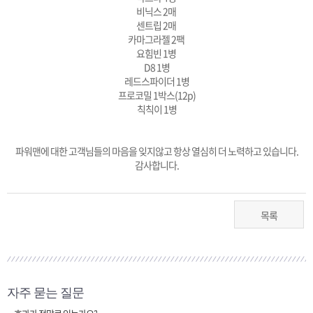
비닉스 2매
센트립 2매
카마그라젤 2팩
요힘빈 1병
D8 1병
레드스파이더 1병
프로코밀 1박스(12p)
칙칙이 1병
파워맨에 대한 고객님들의 마음을 잊지않고 항상 열심히 더 노력하고 있습니다.
감사합니다.
목록
자주 묻는 질문