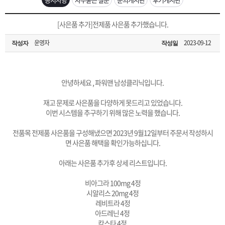
은?
구
꼴
섹
[무인택배함 이용 안내] 집 밖에 주소로 택배 받기
[사은품 추가]전제품 사은품 추가했습니다.
매
사
스
고
운영자
2023-09-12
작성자
작성일
입금확인이 안되는 상황을 대비해 꼭 입금후 고객센터 연락바랍니다.
노
객
마
[2026구정 연휴]설 연휴 배송 및 휴무 안내
하
센
이
주
안녕하세요 , 파워맨 남성클리닉입니다.
재고 문제로 사은품을 다양하게 못드리고 있었습니다.
우
터
페
문
이번 시스템을 추구하기 위해 많은 노력을 했습니다.
전품목 전제품 사은품을 구성해냈으면 2023년 9월12일부터 주문서 작성하시
이
조
면 사은품 해택을 확인가능하십니다.
아래는 사은품 추가후 상세 리스트입니다.
지
회
비아그라 100mg 4정
시알리스 20mg 4정
레비트라 4정
아드레닌 4정
칵스타 4정