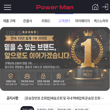
로
제품 구매
은꼴사
리워드
고객센터
마이페이지
섹스노하우
그
로
그
인
인
회
이
원
가
필
입
Q&A
요
파
입금확인이 안되는 상황을 대비해 꼭 입금후 고객센터 연락바랍니다.
합
워
제
[2026구정 연휴]설 연휴 배송 및 휴무 안내
니
맨
품
은
다.
공지사항
[운송장번호 조회법]배송조회 및 국내 택배업체 운송장 조회 하는법
[ios앱 오픈]아이폰 고객 앱설치 가능합니다.
공지사항
자주묻는 질문
문의게시판
후기게시판