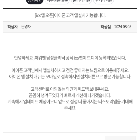
은?
구
꼴
섹
[무인택배함 이용 안내] 집 밖에 주소로 택배 받기
[ios앱 오픈]아이폰 고객 앱설치 가능합니다.
매
사
스
고
운영자
2024-08-05
작성자
작성일
입금확인이 안되는 상황을 대비해 꼭 입금후 고객센터 연락바랍니다.
노
객
마
[2026구정 연휴]설 연휴 배송 및 휴무 안내
하
센
이
주
안녕하세요 ,
파워맨 남성클리닉 공식 ios앱이 드디여 등록되였습니다.
우
터
페
문
아이폰 고객님께서 앱설치하시고 점점 좋아지는 느낌으로 이용해주세요.
아이폰 앱 설치 매뉴는 모바일로 접속하시면 설치버튼으로 방문 가능합니다.
이
조
고객센터로 아낌없는 의견과 피드백 보내주세요.
꼼꼼히 챙겨두었다가 빠르게 개선해 나가겠습니다.
계속해서 업데이트 예정이오니 앞으로 점점 더 좋아지는 티스토리앱을 기대해
지
회
주세요.