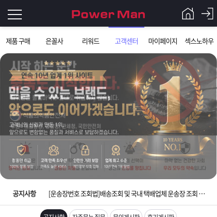
로
제품 구매
은꼴사
리워드
고객센터
마이페이지
섹스노하우
그
로
그
인
인
회
이
원
가
필
입
Q&A
요
파
입금확인이 안되는 상황을 대비해 꼭 입금후 고객센터 연락바랍니다.
합
워
제
[2026구정 연휴]설 연휴 배송 및 휴무 안내
니
맨
품
은
다.
공지사항
[운송장번호 조회법]배송조회 및 국내 택배업체 운송장 조회 하는법
[ios앱 오픈]아이폰 고객 앱설치 가능합니다.
공지사항
자주묻는 질문
문의게시판
후기게시판