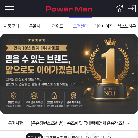
로
제품 구매
은꼴사
리워드
고객센터
마이페이지
섹스노하우
그
로
그
인
인
회
이
원
가
필
입
Q&A
요
파
입금확인이 안되는 상황을 대비해 꼭 입금후 고객센터 연락바랍니다.
합
워
제
[2026구정 연휴]설 연휴 배송 및 휴무 안내
니
맨
품
은
다.
공지사항
[운송장번호 조회법]배송조회 및 국내 택배업체 운송장 조회 하는법
[ios앱 오픈]아이폰 고객 앱설치 가능합니다.
공지사항
자주묻는 질문
문의게시판
후기게시판