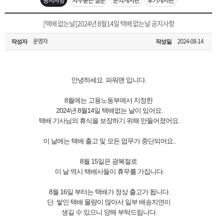
은?
구
꼴
섹
[무인택배함 이용 안내] 집 밖에 주소로 택배 받기
[택배 없는날]2024년 8월14일 택배 없는날 공지사항
매
사
스
고
운영자
2024-08-14
작성자
작성일
입금확인이 안되는 상황을 대비해 꼭 입금후 고객센터 연락바랍니다.
노
객
마
[2026구정 연휴]설 연휴 배송 및 휴무 안내
하
센
이
주
안녕하세요. 파워맨 입니다.
8월에는 고용노동부에서 지정한
우
터
페
문
2024년 8월14일 택배없는 날이 있어요.
택배 기사님의 휴식을 보장하기 위해 만들어졌어요.
이
조
이 날에는 택배 출고 및 모든 업무가 중단되어요..
지
회
8월 15일은 광복절로
이 날 역시 택배사들이 휴무를 가집니다.
8월 16일 부터는 택배가 정상 출고가 됩니다.
단. 쌓인 택배 물량이 많아서 일부 배송지연이
생길 수 있으니 양해 부탁드립니다.