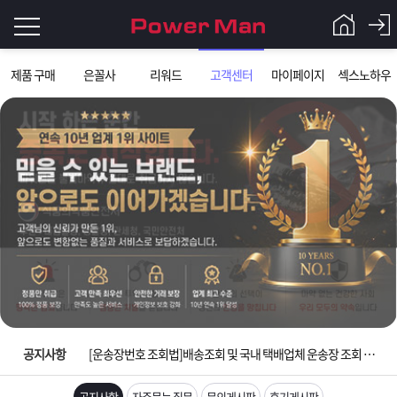
로
제품 구매
은꼴사
리워드
고객센터
마이페이지
섹스노하우
그
로
그
인
인
회
이
원
가
필
입
Q&A
요
파
입금확인이 안되는 상황을 대비해 꼭 입금후 고객센터 연락바랍니다.
합
워
제
[2026구정 연휴]설 연휴 배송 및 휴무 안내
니
맨
품
은
다.
공지사항
[운송장번호 조회법]배송조회 및 국내 택배업체 운송장 조회 하는법
[ios앱 오픈]아이폰 고객 앱설치 가능합니다.
공지사항
자주묻는 질문
문의게시판
후기게시판