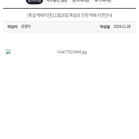
은?
구
꼴
섹
[무인택배함 이용 안내] 집 밖에 주소로 택배 받기
[폭설 택배지연]11월26일 폭설로 인한 택배 지연안내
매
사
스
고
운영자
2024-11-28
작성자
작성일
입금확인이 안되는 상황을 대비해 꼭 입금후 고객센터 연락바랍니다.
노
객
마
[2026구정 연휴]설 연휴 배송 및 휴무 안내
하
센
이
주
우
터
페
문
이
조
지
회