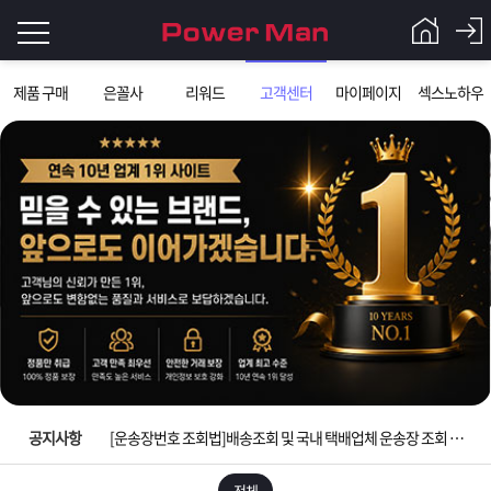
로
제품 구매
은꼴사
리워드
고객센터
마이페이지
섹스노하우
그
로
그
인
인
회
이
원
가
필
입
Q&A
요
파
입금확인이 안되는 상황을 대비해 꼭 입금후 고객센터 연락바랍니다.
합
워
제
[2026구정 연휴]설 연휴 배송 및 휴무 안내
니
맨
품
은
다.
공지사항
[운송장번호 조회법]배송조회 및 국내 택배업체 운송장 조회 하는법
[ios앱 오픈]아이폰 고객 앱설치 가능합니다.
전체