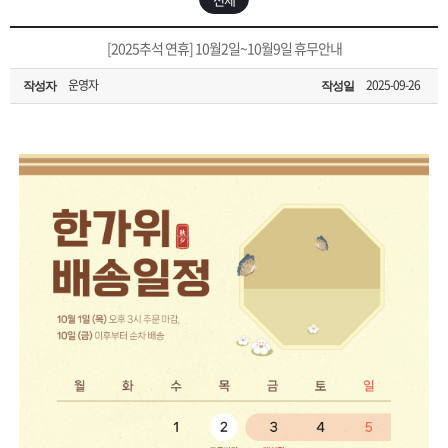
은?
구
꼴
섹
[무인택배함 이용 안내] 집 밖에 주소로 택배 받기
[2025추석 연휴] 10월2일~10월9일 휴무안내
매
사
스
고
운영자
2025-09-26
작성자
작성일
입금확인이 안되는 상황을 대비해 꼭 입금후 고객센터 연락바랍니다.
노
객
마
[2026구정 연휴]설 연휴 배송 및 휴무 안내
하
센
이
주
우
터
페
문
이
조
지
회