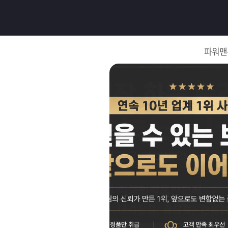
로
그
파워맨
인
로
그
인
이
회
필
원
가
요
입
Q&A
합
파
니
워
제
다.
맨
품
은