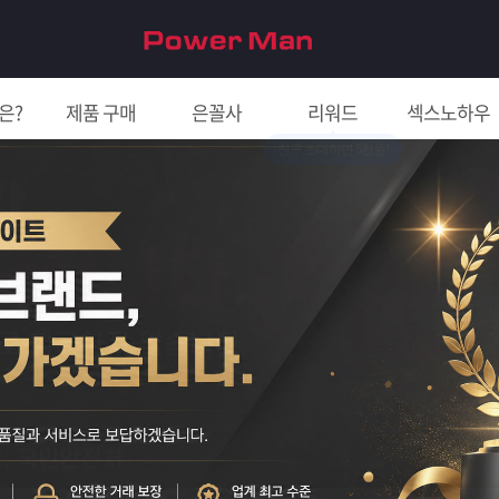
은?
제품 구매
은꼴사
리워드
섹스노하우
친구 초대하면 5천원!