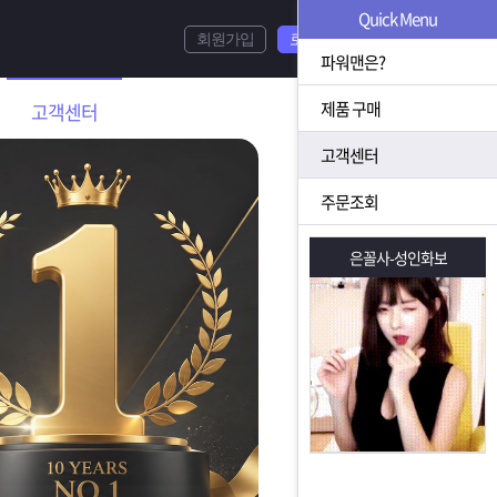
Quick Menu
회원가입
로그인
파워맨은?
제품 구매
고객센터
고객센터
주문조회
은꼴사-성인화보
은꼴사-성인화보