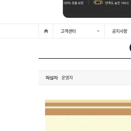
은?
구
꼴
섹
매
사
스
고
고객센터
공지사항
노
객
마
하
센
이
주
우
터
페
문
운영자
작성자
이
조
지
회