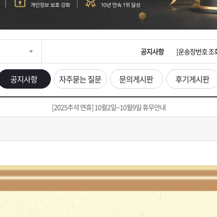
입금확인이 안되
[2026구정 연휴
공지사항
[운송장번호 조
[ios앱 오픈]
공지사항
자주묻는 질문
문의게시판
후기게시판
[무인택배함 이용
[2025추석 연휴] 10월2일~10월9일 휴무안내
입금확인이 안되
[2026구정 연휴