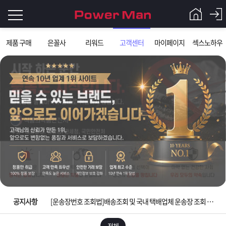
로
제품 구매
은꼴사
리워드
고객센터
마이페이지
섹스노하우
그
로
그
인
인
회
이
원
가
필
입
Q&A
요
파
입금확인이 안되는 상황을 대비해 꼭 입금후 고객센터 연락바랍니다.
합
워
제
[2026구정 연휴]설 연휴 배송 및 휴무 안내
니
맨
품
은
다.
공지사항
[운송장번호 조회법]배송조회 및 국내 택배업체 운송장 조회 하는법
[ios앱 오픈]아이폰 고객 앱설치 가능합니다.
전체