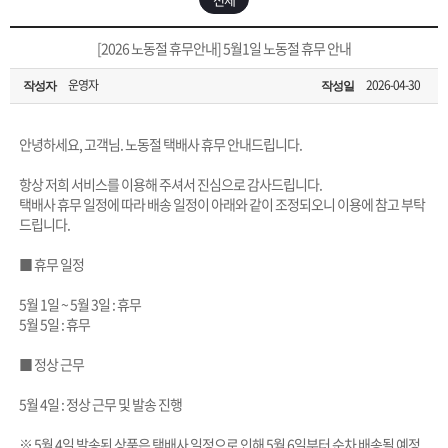
은?
구
꼴
섹
[무인택배함 이용 안내] 집 밖에 주소로 택배 받기
[2026 노동절 휴무안내] 5월1일 노동절 휴무 안내
매
사
스
고
운영자
2026-04-30
작성자
작성일
입금확인이 안되는 상황을 대비해 꼭 입금후 고객센터 연락바랍니다.
노
객
마
[2026구정 연휴]설 연휴 배송 및 휴무 안내
안녕하세요, 고객님. 노동절 택배사 휴무 안내드립니다.
하
센
이
주
항상 저희 서비스를 이용해 주셔서 진심으로 감사드립니다.
택배사 휴무 일정에 따라 배송 일정이 아래와 같이 조정되오니 이용에 참고 부탁
우
터
페
문
드립니다.
■ 휴무 일정
이
조
5월 1일 ~ 5월 3일 : 휴무
5월 5일 : 휴무
지
회
■ 정상 근무
5월 4일 : 정상 근무 및 발송 진행
※ 5월 4일 발송된 상품은 택배사 일정으로 인해 5월 6일부터 순차 배송될 예정