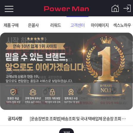
로
제품 구매
은꼴사
리워드
고객센터
마이페이지
섹스노하우
그
로
그
인
인
회
이
원
가
필
입
Q&A
요
파
입금확인이 안되는 상황을 대비해 꼭 입금후 고객센터 연락바랍니다.
합
워
제
[2026구정 연휴]설 연휴 배송 및 휴무 안내
니
맨
품
은
다.
공지사항
[운송장번호 조회법]배송조회 및 국내 택배업체 운송장 조회 하는법
[ios앱 오픈]아이폰 고객 앱설치 가능합니다.
전체