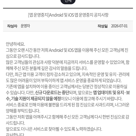
은?
구
꼴
섹
[무인택배함 이용 안내] 집 밖에 주소로 택배 받기
[앱 운영중지]Android 및 iOS 앱 운영중지 공지사항
매
사
스
고
운영자
2026-07-01
작성자
작성일
입금확인이 안되는 상황을 대비해 꼭 입금후 고객센터 연락바랍니다.
노
객
마
[2026구정 연휴]설 연휴 배송 및 휴무 안내
안녕하세요.
하
센
이
주
그동안 오랜 시간 동안 저희 Android 및 iOS 앱을 이용해 주신 모든 고객님께 진
심으로 감사드립니다.
많은 고객님들의 관심과 사랑 덕분에 지금까지 서비스를 운영할 수 있었으며, 함
우
터
페
문
께해 주신 모든 분들께 깊은 감사의 말씀을 드립니다.
다만, 최근 앱 이용 고객이 점차 감소하고 있으며, 지속적인 운영 및 유지·관리에
도 많은 어려움이 있어 부득이하게 앱 서비스 운영을 종료하게 되었습니다.
이
조
기존에 앱을 설치하여 이용 중이신 고객님께서는 당분간 정상적으로 이용하실
수 있습니다. 다만,
신규 다운로드는 중단
되며, 앞으로는
앱 업데이트 및 유지·보
수, 기술 지원이 제공되지 않을 예정
이오니 이용에 참고해 주시기 바랍니다.
지
회
서비스 종료로 인해 이용에 불편을 드리게 된 점 진심으로 사과드리며, 너그러운
양해를 부탁드립니다.
그동안 저희 앱을 아껴주시고 함께해 주신 모든 고객님께 다시 한번 진심으로 감
사드립니다.
앞으로도 더 나은 서비스로 찾아뵐 수 있도록 노력하겠습니다.
감사합니다.