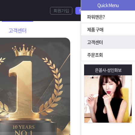
Quick Menu
회원가입
로그인
파워맨은?
제품 구매
고객센터
고객센터
주문조회
은꼴사-성인화보
은꼴사-성인화보