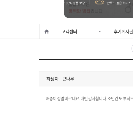
은?
구
꼴
섹
매
사
스
고
고객센터
후기게시판
노
객
마
하
센
이
주
우
터
페
문
큰나무
작성자
이
조
지
회
배송이 정말 빠르네요. 매번 감사합니다. 조만간 또 부탁