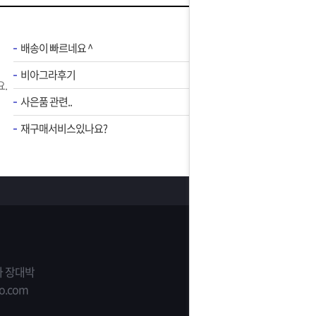
배송이 빠르네요 ^
비아그라후기
.
사은품 관련..
재구매서비스있나요?
 장대박
o.com