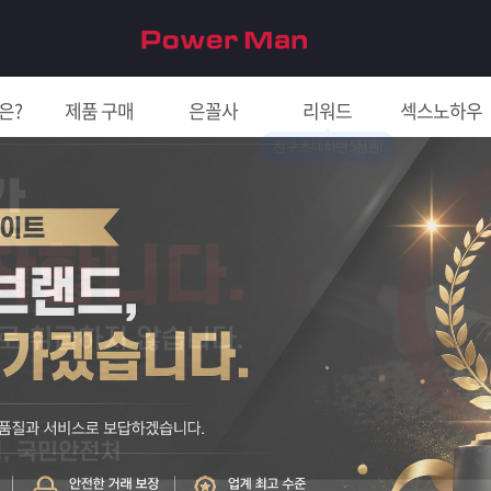
은?
제품 구매
은꼴사
리워드
섹스노하우
친구 초대하면 5천원!