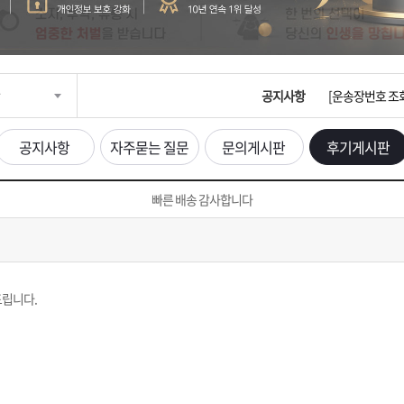
입금확인이 안되
[2026구정 연휴
공지사항
[운송장번호 조
[ios앱 오픈]
공지사항
자주묻는 질문
문의게시판
후기게시판
[무인택배함 이용
빠른 배송 감사합니다
입금확인이 안되
[2026구정 연휴
드립니다.