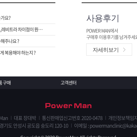
사용후기
는가요?
비아그라,시알리스,레비트라 차이점이 뭔가요 ?
POWER MAN에서
구매후 이용후기를 남겨주세요
해주나요 ?
자세히보기
 복용해야 하는지 ?
품 구매
고객센터
 Man
대표 장대박
통신판매업신고번호 2020-0478
개인정보책임자
 경기도 안성시 공도읍 숭도리 120-10
이메일 : powermanclinic@kaka