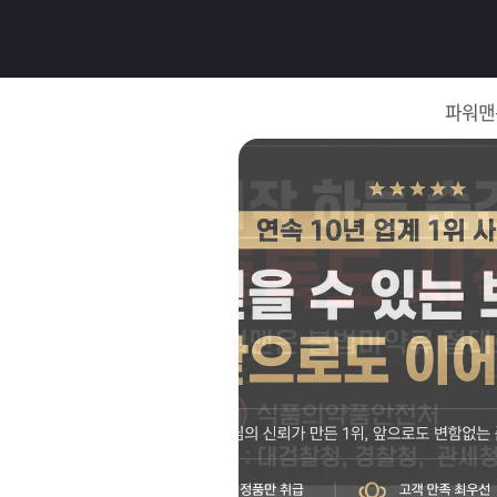
로
그
파워맨
인
로
그
인
이
회
필
원
가
요
입
Q&A
합
파
니
워
제
다.
맨
품
은