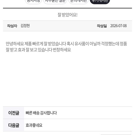
은?
구
꼴
섹
[무인택배함 이용 안내] 집 밖에 주소로 택배 받기
잘 받았어요!
매
사
스
고
김정현
2026-07-08
작성자
작성일
입금확인이 안되는 상황을 대비해 꼭 입금후 고객센터 연락바랍니다.
노
객
마
[2026구정 연휴]설 연휴 배송 및 휴무 안내
안녕하세요 제품 빠르게 잘 받았습니다 혹시 유사품이 아닐까 걱정했는데 정품
하
센
이
주
잘 받고 효과 잘 보고 있습니다 번창하세요
우
터
페
문
이
조
지
회
이전글
빠른 배송 감사합니다
다음글
효과좋네요