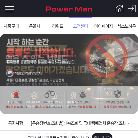
로
제품 구매
은꼴사
리워드
고객센터
마이페이지
섹스노하우
그
로
그
인
인
회
이
원
가
필
입
Q&A
요
파
입금확인이 안되는 상황을 대비해 꼭 입금후 고객센터 연락바랍니다.
합
워
제
[2026구정 연휴]설 연휴 배송 및 휴무 안내
니
맨
품
은
다.
공지사항
[운송장번호 조회법]배송조회 및 국내 택배업체 운송장 조회 하는법
[ios앱 오픈]아이폰 고객 앱설치 가능합니다.
공지사항
자주묻는 질문
문의게시판
후기게시판