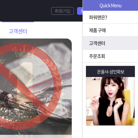
Quick Menu
회원가입
로그인
파워맨은?
제품 구매
고객센터
고객센터
주문조회
은꼴사-성인화보
은꼴사-성인화보