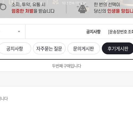
입금확인이 안되
[2026구정 연휴
공지사항
[운송장번호 조
[ios앱 오픈]
공지사항
자주묻는 질문
문의게시판
후기게시판
[무인택배함 이용
두번째 구매입니다
입금확인이 안되
[2026구정 연휴
입니다