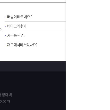
배송이 빠르네요 ^
비아그라후기
.
사은품 관련..
재구매서비스있나요?
 장대박
o.com