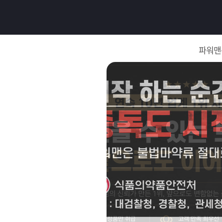
로
그
파워맨
인
로
그
인
이
회
필
원
가
요
입
Q&A
합
파
니
워
제
다.
맨
품
은