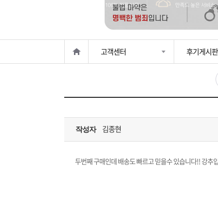
은?
구
꼴
섹
매
사
스
고
고객센터
후기게시판
노
객
마
하
센
이
주
우
터
페
문
김종현
작성자
이
조
지
회
두번째 구매인데 배송도 빠르고 믿을수 있습니다!! 강추