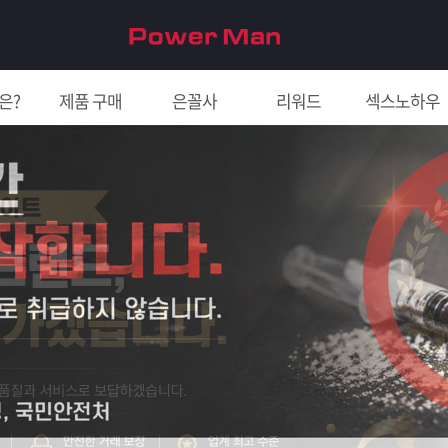
은?
제품 구매
은꼴사
리워드
섹스노하우
친구 초대하면 5천원!