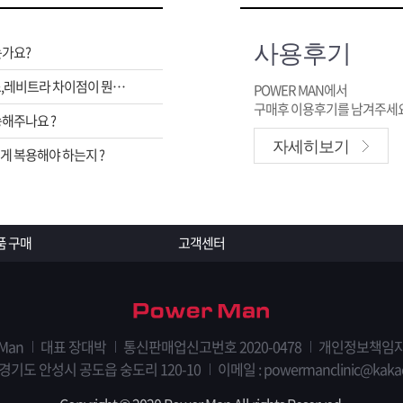
사용후기
는가요?
비아그라,시알리스,레비트라 차이점이 뭔가요 ?
POWER MAN에서
구매후 이용후기를 남겨주세요
해주나요 ?
자세히보기
 복용해야 하는지 ?
품 구매
고객센터
 Man
대표 장대박
통신판매업신고번호 2020-0478
개인정보책임자
 경기도 안성시 공도읍 숭도리 120-10
이메일 : powermanclinic@kaka