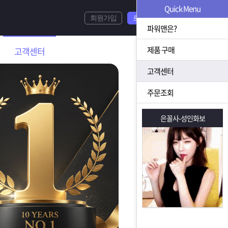
Quick Menu
회원가입
로그인
파워맨은?
제품 구매
고객센터
고객센터
주문조회
은꼴사-성인화보
은꼴사-성인화보