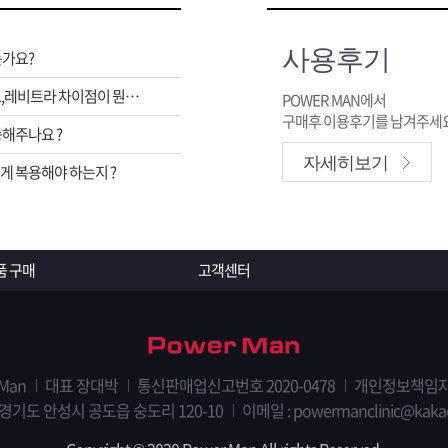
사용후기
는가요?
비아그라,시알리스,레비트라 차이점이 뭔가요 ?
POWER MAN에서
구매후 이용후기를 남겨주세요
해주나요 ?
자세히보기
 복용해야 하는지 ?
품 구매
고객센터
 Man
대표 장대박
통신판매업신고번호 2020-0478
개인정보책임자
 경기도 안성시 공도읍 숭도리 120-10
이메일 : powermanclinic@kaka