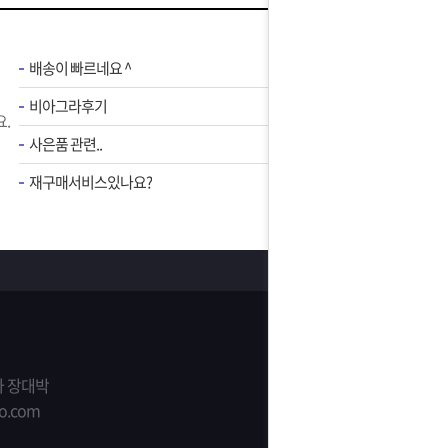
배송이 빠르네요 ^
비아그라후기
.
사은품 관련..
재구매서비스있나요?
 장대박
o.com