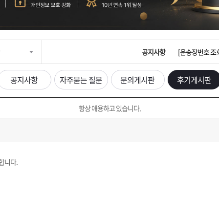
입금확인이 안되
[2026구정 연휴
공지사항
[운송장번호 조
[ios앱 오픈]
공지사항
자주묻는 질문
문의게시판
후기게시판
[무인택배함 이용
항상 애용하고 있습니다.
입금확인이 안되
[2026구정 연휴
합니다.