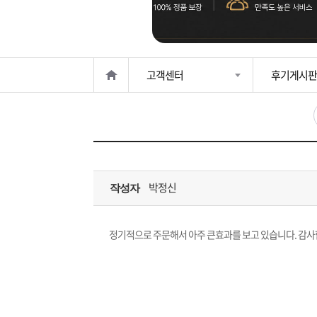
은?
구
꼴
섹
매
사
스
고
고객센터
후기게시판
노
객
마
하
센
이
주
우
터
페
문
박정신
작성자
이
조
지
회
정기적으로 주문해서 아주 큰효과를 보고 있습니다. 감사