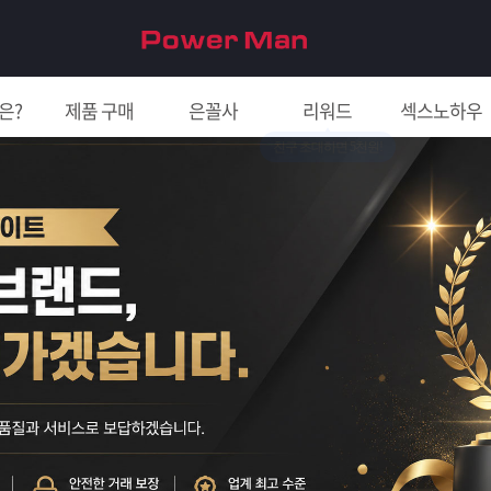
은?
제품 구매
은꼴사
리워드
섹스노하우
친구 초대하면 5천원!