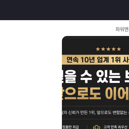
로
그
파워맨
인
로
그
인
이
회
필
원
가
요
입
Q&A
합
파
니
워
제
다.
맨
품
은