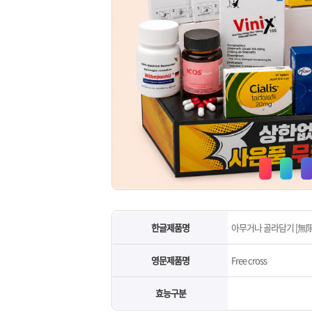
한글제품명
아무거나 골라담기 [無限
영문제품명
Free cross
효능구분