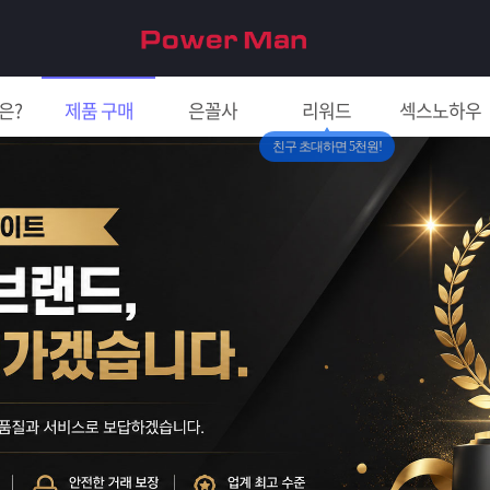
은?
제품 구매
은꼴사
리워드
섹스노하우
친구 초대하면 5천원!