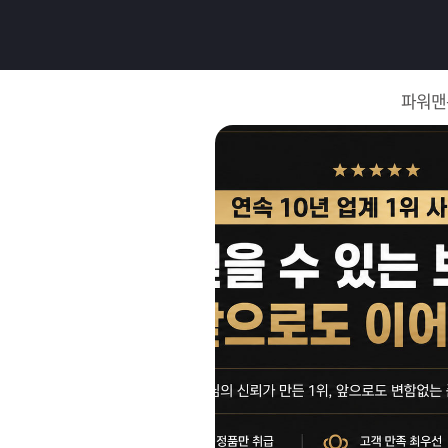
로
그
파워맨
인
로
그
인
이
회
필
원
가
요
입
Q&A
합
파
니
워
제
다.
맨
품
은