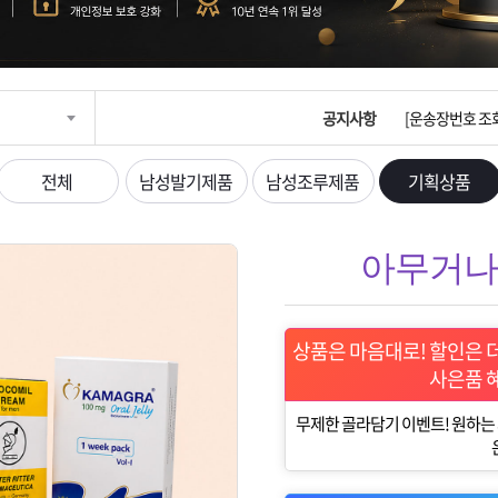
입금확인이 안되
[2026구정 연휴
공지사항
[운송장번호 조
[ios앱 오픈]
전체
남성발기제품
남성조루제품
기획상품
[무인택배함 이용
아무거나 
입금확인이 안되
[2026구정 연휴
상품은 마음대로! 할인은 
사은품 
무제한 골라담기 이벤트! 원하는 