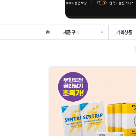
은?
구
꼴
섹
매
사
스
고
제품 구매
기획상품
노
객
마
하
센
이
주
우
터
페
문
이
조
지
회