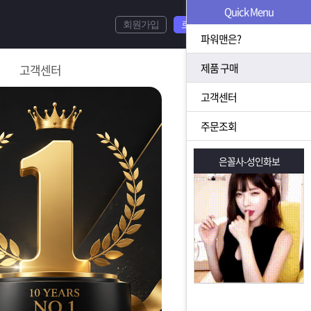
Quick Menu
회원가입
로그인
파워맨은?
제품 구매
고객센터
고객센터
주문조회
은꼴사-성인화보
은꼴사-성인화보